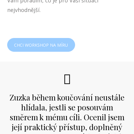
Vám poradím, co je pro Vaši situaci
nejvhodnější.
CHCI WORKSHOP NA MÍRU
Zuzka během koučování neustále
hlídala, jestli se posouvám
směrem k mému cíli. Ocenil jsem
její praktický přístup, doplněný